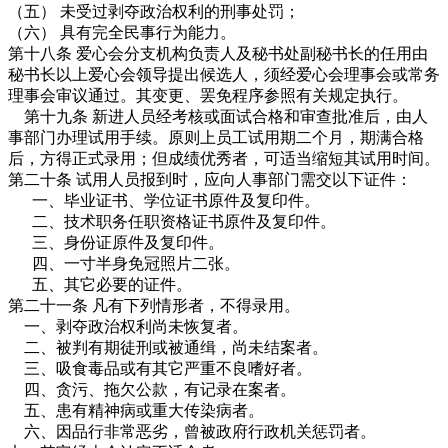
（五） 未受过剥夺政治权利的刑事处罚；
（六） 具有完全民事行为能力。
第十八条 爱心会分支机构负责人及秘书处副秘书长的任用由
秘书长以上爱心会领导提出候选人，须经爱心会理事会或常务
理事会审议通过。其变更、罢免程序参照有关规定执行。
第十九条 新进人员经考核或面试合格和审查批准后，由人
事部门办理试用手续。原则上员工试用期二个月，期满合格
后，方得正式录用；但成绩优秀者，可适当缩短其试用时间。
第二十条 试用人员报到时，应向人事部门需交以下证件：
一、毕业证书、学位证书原件及复印件。
二、技术职务任职资格证书原件及复印件。
三、身份证原件及复印件。
四、一寸半身免冠照片二张。
五、其它必要的证件。
第二十一条 凡有下列情形者，不得录用。
一、剥夺政治权利尚未恢复者。
二、被判有期徒刑或被通缉，尚未结案者。
三、吸食毒品或有其它严重不良嗜好者。
四、贪污、拖欠公款，有记录在案者。
五、患有精神病或重大传染病者。
六、因品行非常恶劣，曾被政府行政机关惩罚者。