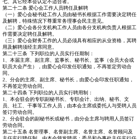
七、其它经本会认定不适合者。
第二十二条 爱心会工作人员聘任及解聘
（一）爱心会秘书处工作人员由秘书长根据工作需要决定聘任
及解聘，特殊情况下尊重常务理事会民主意见。
（二）爱心会各分支机构工作人员由各分支机构负责人根据工
作需要决定聘任及解聘。
（三）爱心会财务工作的人员必须具有相应的从业资格，其聘
用及解聘须经主席同意。
第二十三条 下列职位的人员实行任期制：
1、本届主席、副主席、监事长、秘书长、监事（会员大会或
职员大会产生），由爱心会印发任职通知，不再签定劳动合
同。
2、分会的主席、副主席、秘书长，由爱心会印发任职通知，
不再签定劳动合同。
第二十四条 下列职位的人员实行聘用制：
1、本会驻会的专职副秘书长、专职会计、出纳、秘书、文
员、社工、干事等工作人员，由本会主席或委托人与受聘人员
签订劳动合同。
2、分会驻会的副秘书长或秘书，由分会主席与聘用人员签订
劳动合同。
第二十五条 名誉理事、名誉副主席、名誉主席、名誉顾问及
主任实行聘任制，由本会颁发聘书；委员和办事处主任实行任