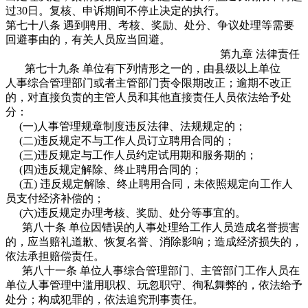
过30日。复核、申诉期间不停止决定的执行。
第七十八条 遇到聘用、考核、奖励、处分、争议处理等需要
回避事由的，有关人员应当回避。
第九章 法律责任
第七十九条 单位有下列情形之一的，由县级以上单位
人事综合管理部门或者主管部门责令限期改正；逾期不改正
的，对直接负责的主管人员和其他直接责任人员依法给予处
分：
(一)人事管理规章制度违反法律、法规规定的；
(二)违反规定不与工作人员订立聘用合同的；
(三)违反规定与工作人员约定试用期和服务期的；
(四)违反规定解除、终止聘用合同的；
(五) 违反规定解除、终止聘用合同，未依照规定向工作人
员支付经济补偿的；
(六)违反规定办理考核、奖励、处分等事宜的。
第八十条 单位因错误的人事处理给工作人员造成名誉损害
的，应当赔礼道歉、恢复名誉、消除影响；造成经济损失的，
依法承担赔偿责任。
第八十一条 单位人事综合管理部门、主管部门工作人员在
单位人事管理中滥用职权、玩忽职守、徇私舞弊的，依法给予
处分；构成犯罪的，依法追究刑事责任。