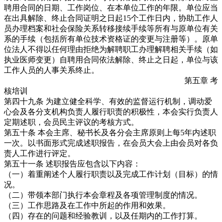
聘用合同的日期、工作岗位、在本单位工作的年限。单位应当
在出具解除、终止合同证明之日起15个工作日内，协助工作人
员办理档案和社会保险关系转移接续手续等所有与原单位有关
系的手续（包括所有单位技术资格证的变更与注册等）。原单
位法人不得以任何理由拒绝为解聘职工办理解聘相关手续（如
执业医师变更）自聘用合同依法解除、终止之日起，单位与该
工作人员的人事关系终止。
第五章 考
核培训
第四十九条 为建立健全科学、有效的监督运行机制，调动爱
心会及各分支机构负责人履行职责的积极性，本会实行负责人
定期述职，会员民主评议的考核方式。
第五十条 本会主席、秘书长及各分会主席原则上每5年内述职
一次。以书面形式完成述职报告，在会员大会上由会员对各负
责人工作进行评定。
第五十一条 述职报告应包含以下内容：
（一）着重阐述个人履行职责以及完成工作计划（目标）的情
况。
（二）带领本部门执行本会章程及各项管理制度的情况。
（三）工作思路及在工作中所起的作用和效果。
（四）存在的问题和经验教训，以及任期内的工作打算。