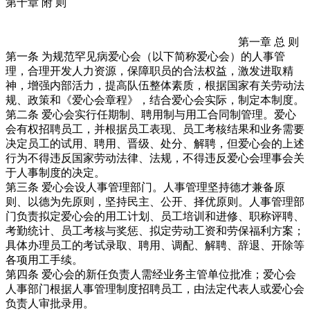
第十章 附 则
第一章 总 则
第一条 为规范罕见病爱心会（以下简称爱心会）的人事管
理，合理开发人力资源，保障职员的合法权益，激发进取精
神，增强内部活力，提高队伍整体素质，根据国家有关劳动法
规、政策和《爱心会章程》，结合爱心会实际，制定本制度。
第二条 爱心会实行任期制、聘用制与用工合同制管理。爱心
会有权招聘员工，并根据员工表现、员工考核结果和业务需要
决定员工的试用、聘用、晋级、处分、解聘，但爱心会的上述
行为不得违反国家劳动法律、法规，不得违反爱心会理事会关
于人事制度的决定。
第三条 爱心会设人事管理部门。人事管理坚持德才兼备原
则、以德为先原则，坚持民主、公开、择优原则。人事管理部
门负责拟定爱心会的用工计划、员工培训和进修、职称评聘、
考勤统计、员工考核与奖惩、拟定劳动工资和劳保福利方案；
具体办理员工的考试录取、聘用、调配、解聘、辞退、开除等
各项用工手续。
第四条 爱心会的新任负责人需经业务主管单位批准；爱心会
人事部门根据人事管理制度招聘员工，由法定代表人或爱心会
负责人审批录用。