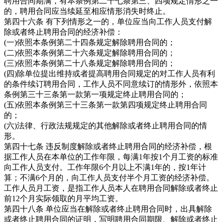
聘用合同期满，有本条例第二十七条第三、四项规定情形之一
的，聘用合同应当续延至相应情形消失时终止。
第四十六条 有下列情形之一的，单位应当向工作人员支付解
除或者终止聘用合同的经济补偿：
(一)依照本条例第二十四条规定解除聘用合同的；
(二)依照本条例第二十六条规定解除聘用合同的；
(三)依照本条例第二十八条规定解除聘用合同的；
(四)除单位提出维持或者提高聘用合同规定的对工作人员有利
的条件续订聘用合同，工作人员不同意续订的情形外，依照本
条例第三十三条第一款第一项规定终止聘用合同的；
(五)依照本条例第三十三条第一款第四项规定终止聘用合同
的；
(六)法律、行政法规规定的其他解除或者终止聘用合同的情
形。
第四十七条 违反制度解除或者终止聘用合同的经济补偿，根
据工作人员在本单位的工作年限，每满1年按1个月工资的标准
向工作人员支付。工作年限6个月以上不满1年的，按1年计
算；不满6个月的，向工作人员支付半个月工资的经济补偿。
工作人员月工资，是指工作人员本人在聘用合同解除或者终止
前12个月实际领取的月平均工资。
第四十八条 单位应当在解除或者终止聘用合同时，出具解除
或者终止聘用合同的证明，写明聘用合同期限、解除或者终止