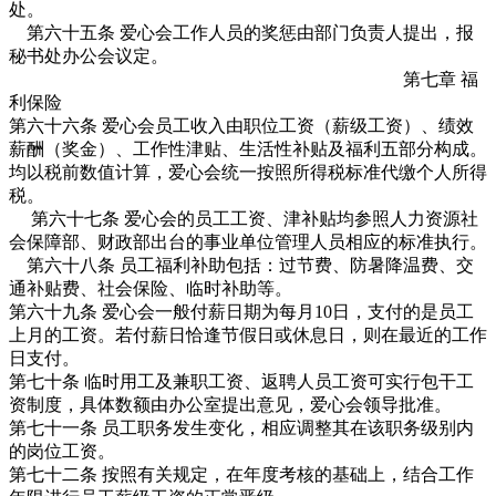
处。
第六十五条 爱心会工作人员的奖惩由部门负责人提出，报
秘书处办公会议定。
第七章 福
利保险
第六十六条 爱心会员工收入由职位工资（薪级工资）、绩效
薪酬（奖金）、工作性津贴、生活性补贴及福利五部分构成。
均以税前数值计算，爱心会统一按照所得税标准代缴个人所得
税。
第六十七条 爱心会的员工工资、津补贴均参照人力资源社
会保障部、财政部出台的事业单位管理人员相应的标准执行。
第六十八条 员工福利补助包括：过节费、防暑降温费、交
通补贴费、社会保险、临时补助等。
第六十九条 爱心会一般付薪日期为每月10日，支付的是员工
上月的工资。若付薪日恰逢节假日或休息日，则在最近的工作
日支付。
第七十条 临时用工及兼职工资、返聘人员工资可实行包干工
资制度，具体数额由办公室提出意见，爱心会领导批准。
第七十一条 员工职务发生变化，相应调整其在该职务级别内
的岗位工资。
第七十二条 按照有关规定，在年度考核的基础上，结合工作