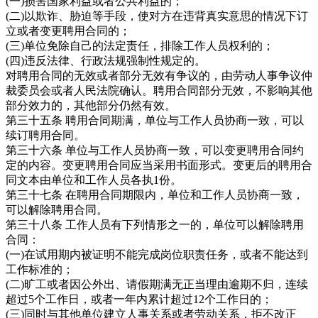
(一)损害国家利益或者公共利益的；
(二)以欺诈、胁迫等手段，使对方在违背真实意思的情况下订
立或者变更聘用合同的；
(三)单位免除自己的法定责任，排除工作人员权利的；
(四)违反法律、行政法规强制性规定的。
对聘用合同的无效或者部分无效有争议的，由劳动人事争议仲
裁委员会或者人民法院确认。聘用合同部分无效，不影响其他
部分效力的，其他部分仍然有效。
第三十五条 聘用合同期满，单位与工作人员协商一致，可以
续订聘用合同。
第三十六条 单位与工作人员协商一致，可以变更聘用合同约
定的内容。变更聘用合同应当采用书面形式。变更后的聘用合
同文本由单位和工作人员各执1份。
第三十七条 在聘用合同期限内，单位和工作人员协商一致，
可以解除聘用合同。
第三十八条 工作人员有下列情形之一的，单位可以解除聘用
合同：
(一)在试用期内被证明不能完成岗位职责任务，或者不能达到
工作标准的；
(二)旷工或者因公外出、请假期满无正当理由逾期不归，连续
超过5个工作日，或者一年内累计超过12个工作日的；
(三)同时与其他单位建立人事关系或者劳动关系，拒不改正