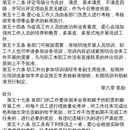
第五十二条 评定等级分为良好、满意、基本满意、不满意四
级，并写出评定理由及意见建议，作为今后整改依据。
第五十三条 爱心会工作人员由各部门负责人进行考核，考核
按常务理事会要求的标准执行。
第五十四条 为提高工作人员的政治和业务素质。爱心会须加
强对工作人员的培养和教育，多渠道、多形式地开展培训工
作。
第五十五条 各部门可根据需要，有组织地开展人员培训。职
工个人也可申请参加业务培训，培训内容必须紧密结合业务工
作开展的需要，凡与职工本职工作没有直接联系的外出培训，
原则上不予批准。
第五十六条 职工外出参加培训须经常务副主席批准。短期外
出培训或参加学术会议按正常差旅标准报销，长期培训补助标
准另行制定。
第六章 奖励
处分
第五十七条 各部门的工作要依据本会章程赋予的职责积极
开展工作，对每个员工进行绩效量化考评，对工作任务完成出
色和做出突出贡献的给予奖励，对工作不负责如期不完成工作
任务的，进行必要的奖惩，有违纪违规行为则进行严肃处理。
第五十八条 员工具有下列情况之一者，爱心会根据实际情