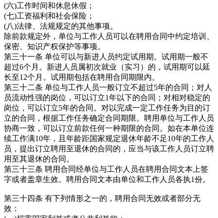
(六)工作时间和休息休假；
(七)工资福利和社会保险；
(八)法律、法规规定的其他事项。
除前款规定外，单位与工作人员可以在聘用合同中约定培训、
保密、知识产权保护等事项。
第三十一条 单位可以与新进人员约定试用期。试用期一般不
超过6个月。新进人员属初次就业（实习）的，试用期可以延
长至12个月。试用期包括在聘用合同期限内。
第三十二条 单位与工作人员一般订立不超过5年的合同；对人
员流动性强的岗位，可以订立1年以下的合同；对相对稳定的
岗位，可以订立5年的合同。对以完成一定工作任务为目的订
立的合同，根据工作任务确定合同期限。聘用单位与工作人员
协商一致，可以订立前款任何一种期限的合同。如在本单位连
续工作满10年，且年龄距国家规定退休年龄不足10年的工作人
员，提出订立聘用至退休的合同的，应当与该工作人员订立聘
用至其退休的合同。
第三十三条 聘用合同经单位与工作人员在聘用合同文本上签
字或者盖章生效。聘用合同文本由单位和工作人员各执1份。
第三十四条 有下列情形之一的，聘用合同无效或者部分无
效：