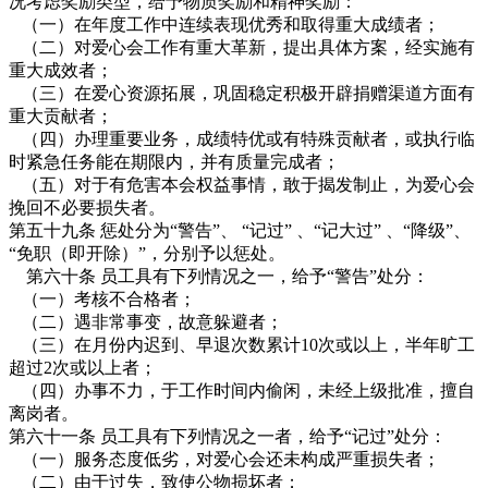
况考虑奖励类型，给予物质奖励和精神奖励：
（一）在年度工作中连续表现优秀和取得重大成绩者；
（二）对爱心会工作有重大革新，提出具体方案，经实施有
重大成效者；
（三）在爱心资源拓展，巩固稳定积极开辟捐赠渠道方面有
重大贡献者；
（四）办理重要业务，成绩特优或有特殊贡献者，或执行临
时紧急任务能在期限内，并有质量完成者；
（五）对于有危害本会权益事情，敢于揭发制止，为爱心会
挽回不必要损失者。
第五十九条 惩处分为“警告”、 “记过” 、“记大过” 、“降级”、
“免职（即开除）”，分别予以惩处。
第六十条 员工具有下列情况之一，给予“警告”处分：
（一）考核不合格者；
（二）遇非常事变，故意躲避者；
（三）在月份内迟到、早退次数累计10次或以上，半年旷工
超过2次或以上者；
（四）办事不力，于工作时间内偷闲，未经上级批准，擅自
离岗者。
第六十一条 员工具有下列情况之一者，给予“记过”处分：
（一）服务态度低劣，对爱心会还未构成严重损失者；
（二）由于过失，致使公物损坏者；