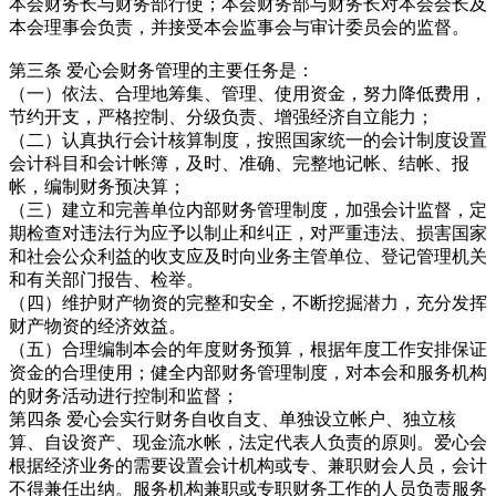
本会财务长与财务部行使；本会财务部与财务长对本会会长及
本会理事会负责，并接受本会监事会与审计委员会的监督。
第三条 爱心会财务管理的主要任务是：
（一）依法、合理地筹集、管理、使用资金，努力降低费用，
节约开支，严格控制、分级负责、增强经济自立能力；
（二）认真执行会计核算制度，按照国家统一的会计制度设置
会计科目和会计帐簿，及时、准确、完整地记帐、结帐、报
帐，编制财务预决算；
（三）建立和完善单位内部财务管理制度，加强会计监督，定
期检查对违法行为应予以制止和纠正，对严重违法、损害国家
和社会公众利益的收支应及时向业务主管单位、登记管理机关
和有关部门报告、检举。
（四）维护财产物资的完整和安全，不断挖掘潜力，充分发挥
财产物资的经济效益。
（五）合理编制本会的年度财务预算，根据年度工作安排保证
资金的合理使用；健全内部财务管理制度，对本会和服务机构
的财务活动进行控制和监督；
第四条 爱心会实行财务自收自支、单独设立帐户、独立核
算、自设资产、现金流水帐，法定代表人负责的原则。爱心会
根据经济业务的需要设置会计机构或专、兼职财会人员，会计
不得兼任出纳。服务机构兼职或专职财务工作的人员负责服务