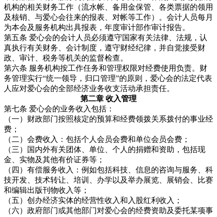
机构的相关财务工作（流水帐、备用金保管、各类票据的领用
及核销、与爱心会往来的报表、对帐等工作）。会计人员每月
为本会及服务机构出具报表，年度审计部作审计报告。
第五条 爱心会的会计人员必须遵守国家有关法律、法规，认
真执行有关财务、会计制度，遵守财经纪律，并自觉接受财
政、审计、税务等机关的监督检查。
第六条 服务机构按工作任务和管理权限对经费使用负责。财
务管理实行“统一领导，归口管理”的原则，爱心会的法定代表
人应对爱心会的全部经济业务收支活动承担责任。
第二章 收入管理
第七条 爱心会的业务收入包括：
（一）财政部门按照核定的预算和经费领拨关系拨付的事业经
费；
（二）会费收入：包括个人会员会费和单位会员会费；
（三）国内外有关团体、单位、个人的捐赠和资助，包括现
金、实物及其他有价证券等；
（四）有偿服务收入：例如包括科技、信息的咨询与服务、科
技开发、技术转让、培训、办学以及举办展览、展销会、比赛
和编辑出版刊物收入等；
（五）创办经济实体的经营性收入和入股红利收入；
（六）政府部门或其他部门对爱心会的经费资助及委托某项事