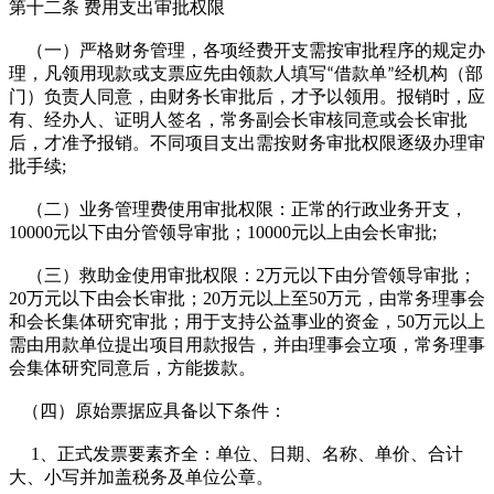
第十二条 费用支出审批权限
（一）严格财务管理，各项经费开支需按审批程序的规定办
理，凡领用现款或支票应先由领款人填写
借款单
经机构（部
“
”
门）负责人同意，由财务长审批后，才予以领用。报销时，应
有、经办人、证明人签名，常务副会长审核同意或会长审批
后，才准予报销。不同项目支出需按财务审批权限逐级办理审
批手续;
（二）业务管理费使用审批权限：正常的行政业务开支，
10000元以下由分管领导审批；10000元以上由会长审批;
（三）救助金使用审批权限：2万元以下由分管领导审批；
20万元以下由会长审批；20万元以上至50万元，由常务理事会
和会长集体研究审批；用于支持公益事业的资金，50万元以上
需由用款单位提出项目用款报告，并由理事会立项，常务理事
会集体研究同意后，方能拨款。
（四）原始票据应具备以下条件：
1、正式发票要素齐全：单位、日期、名称、单价、合计
大、小写并加盖税务及单位公章。