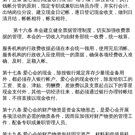
钱帐分管的原则，指定专职或兼职出纳员办理，并实行会计、
出纳岗位分设。建立现金日记帐，逐日登记现金收支，做到日
清月结，帐帐相符，帐实相符。
第十六条 本会建立健全票据管理制度，切实加强收费票
据的管理。本会的一切收入均由财务部统一收费，统一核算。
服务机构的行政费收据必须在本会统一领用，使用完后消帐。
服务机构的行政收入应使用统一的票据，确保各项经费收入准
确、及时、足额入帐。
第十七条 爱心会的现金，除按银行规定库存少量现金备用
外，都必须存入银行帐户。爱心会的现金收付，除发给职工的
工资、奖金、津贴、劳酬费、差旅费以及支票起点以下的零星
现金支付外，其他一切经济往来，都必须通过银行办理转帐结
算，不得直接以现金收付。
第十八条 爱心会的财产物资是资金实物形态，是爱心会开展
各项活动所必需的物质条件，因而应加强对财产物资的管理工
作，配备专职或兼职管理人员。
第十九条 爱心会的财产物资包括固定资产、材料和低值易耗